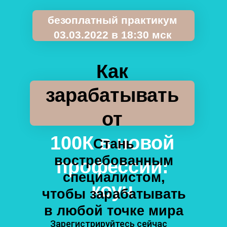
безоплатный практикум
03.03.2022 в 18:30 мск
Как
зарабатывать
от
100К в новой
Стань
востребованным
профессии:
специалистом,
коуч
чтобы зарабатывать
в любой точке мира
Зарегистрируйтесь сейчас