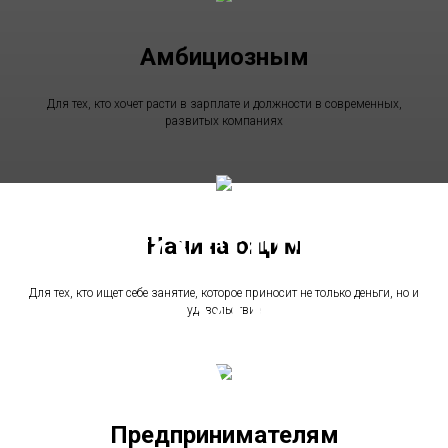
Амбициозным
Для тех, кто хочет расти в зарплате и должности в современных,
развитых компаниях
ХОТИТЕ
Начинающим
Для тех, кто ищет себе занятие, которое приносит не только деньги, но и
ПОЛУЧИТЬ
удовольствие
ПОДАРОК?
Предпринимателям