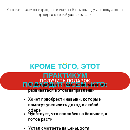
Только на практикуме ты узнаешь, как
стабильно зарабатывать в новой,
Которые начали свое дело, но не могут собрать команду и не получают тот
доход, на который рассчитывали
востребованной профессии,
и сможешь без оплаты получить
5 базовых коучинговых практик "Быстрое
начало"
КРОМЕ ТОГО, ЭТОТ
ПРАКТИКУМ
ПОЛУЧИТЬ ПОДАРОК
ПОДХОДИТ ВСЕМ, КТО:
Любит работать с мышлением и хочет
развиваться в этом направлении
Хочет приобрести навыки, которые
помогут увеличить доход в любой
сфере
Чувствует, что способен на большее, и
готов расти
Устал смотреть на цены, хотя